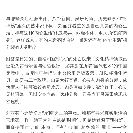
一
与那些关注社会事件、八卦新闻、娱乐时尚、历史叙事和“封
神榜”座次的艺术家不同，刘丽芬看重的是自己真实的内心生
活，和与这种“内心生活”休戚与共、纠缠不休、令人烦恼的“肉
身”。这样说来，有的人恐不以为然：难道还有与“内心生活”相
分裂的肉身吗？
回答是肯定的。自福柯宣称“人”的死亡以来，文化精神领域已
经沦为符号帝国与话语银行。尤其是在所谓“当代艺术”的中国
卖场中，品牌推广与行头走秀轮番登场表演，所以标准化拷
贝、剽窃与二手玫瑰、山寨大行其道。心灵与肉身的分裂，成
为庸人们掩耳盗铃的新常态。肉身有如皮囊，漂浮红尘，心灵
无处附体，无以安身立命。这种分裂，乃是当下最深重的现代
性危机。
刘丽芬心之所切是“屋顶”之上的事物。和那些寻求真实生活的
艺术家一样，她艺术的主题是“时间”，但是她逃避了“时代”，
而直接面对“时间”本身，还有与“时间”相纠缠的“屋顶”——“空