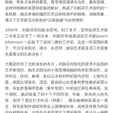
植物，和各式各样的窗花。屋里堆得满满当当的，像杂货铺。
这种对植物的喜爱和收集的癖好，构成了刘丽芬艺术创作的一
条线索，她后来做的编织艺术品和绘画中的植物、动物形象，
显示了艺术家无法割舍的“云南血缘”与自然情怀。
2006年，刘丽芬回到故乡昆明。到了冬天，昆明创库艺术家
工作室正好空了一间出来，刘丽芬和瑞典进驻艺术家Janeric
Johansson 一起租下了这间二楼的工作室。这是一间背阴的屋
子，平日没有阳光，很冷。在昆明，据说艺术家是否工作是要
先看看太阳出来没有？
大概是经历了北欧漫长的冬日，刘丽芬对阳光的需求不如别的
艺术家强烈。她关在阴冷的小屋里继续她的纸本彩墨创作，这
些作品，忧伤、敏感，多以山水和封闭的室内空间、人物为主
题，画面出现迷失、漂流、孤寂的山水意象和梦游般的寂寞心
情，有如舒曼钢琴套曲《童年情景》中的追忆和往事再现。这
个期间，她还收集了四十个不同性别、年龄、身份的人的毛
发，创作了观念行为作品《档案》，随后她继续延展这一观
念，将毛发制作成纸张再在上面继续绘画，或将其转换为布面
综合材料绘画。这批作品表现男女之爱的困惑，传达出一种暧