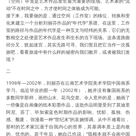
（空间）毕竟是艺术作品发生最为重要的现场。艺术家的“流
动”不在时间之中，方才使时间之体验成为可能。
接下来，我要做的是，通过空间（工作室）的移位、转换和变
化来建立一个分析刘丽芬作品的“年代学”系谱。在这里，工作
室的路径与作品的年代学是一种互文与经纬的关系，它们的无
数相交之处便是艺术作品发生和生长的当下现场。这条道路曲
径分叉，犹如迷宫，其实无路可寻。我们暂且把它当作一次孤
旅吧，看看旅途中有什么样的秘密向我们敞开，或者被我们发
现？
二
1998年—2002年，刘丽芬在云南艺术学院美术学院中国画系
学习。临近毕业的那一年（2002年），她并没有像国画系的
多数同学那样，画些山水、花鸟交差。令人意外的是，她画了
一些像是自画像的纸本彩墨作品，这批作品明显受到了莫迪里
阿尼、苏丁、毕加索蓝色时期作品的影响。忧郁、孤独、伤
感、颓废， 弥漫着一种“世纪末”的哀婉情调。从中不难看出，
那时的艺术家沉湎于自我内心的世界，其基调本质上是内敛
的、忧伤的。若干年后，她自己也说：“我根本就不会画中国