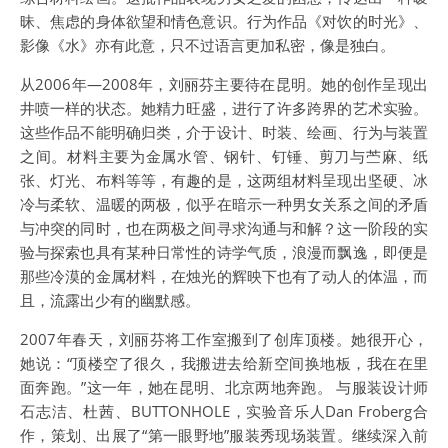
昧、焦虑的身体欲望和情色意识。行为作品《对饮的时光》、
影像《水》亦有此意，只不过语言更加私密，像是独白。
从2006年—2008年，刘丽芬主要待在昆明。她的创作呈现出
井喷一样的状态。她精力旺盛，进行了许多跨界的艺术实验。
这些作品不能明确归类，介于设计、时装、绘画、行为与装置
之间。材料主要为金属水管、钢针、钉锤、剪刀与苎麻、纸
张、灯光、布料等等，有趣的是，这两组材料呈现出坚硬、冰
冷与柔软、温暖的两极，似乎在暗示一种男女关系之间的矛盾
与冲突的同时，也在两极之间寻求沟通与和解？这一阶段的实
验与探索也具有某种日常性的诗学气质，浪漫而飘逸，即便是
那些冷漠的金属材料，在烛光的辉映下也有了动人的体温，而
且，流露出少有的幽默感。
2007年春天，刘丽芬将工作室搬到了创库顶楼。她很开心，
她说：“顶楼空了很久，我搬进去给新空间换地板，我在在里
面奔跑。”这一年，她在昆明、北京两地奔跑。 与服装设计师
石志洁、杜茜、BUTTONHOLE，实验音乐人Dan Froberg合
作，策划、出展了“第一眼野地”服装秀现场装置。继续深入前