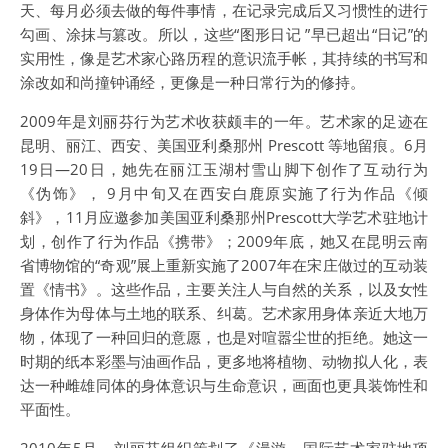
天、每月必须去做的每件事情，在记录完成后又习惯性的进行
勾画、涂抹与篡改。所以，这些“图形日记 ”早已超出“日记”的
实用性，像是艺术家心路历程的意识流手帐，其持续的书写和
涂改如和尚撞钟诵经，更像是一种日常行为的修持。
2009年是刘丽芬行为艺术收获颇丰的一年。艺术家的足迹在
昆明、丽江、西安、美国亚利桑那州 Prescott 等地留痕。6月
19日—20日，她先在丽江玉湖村雪山脚下创作了互动行为
《伪饰》， 9月中旬又在西安白鹿原实施了行为作品《倾
斜》，11月应邀参加美国亚利桑那州Prescott大学艺术驻地计
划，创作了行为作品《携带》；2009年底，她又在昆明云南
省博物馆的“奇观”展上重新实施了2007年在宋庄做过的互动装
置《情书》。这些作品，主要关注人与自然的关系，以及女性
身体作为母体与土地的联系、纠葛。艺术家用身体亲近大地万
物，体现了一种回归的意愿，也是对喧嚣尘世的拒绝。她这一
时期的纸本彩墨与油画作品，更多地将植物、动物拟人化，表
达一种雌雄同体的身体意识与生命意识，画面也更具装饰性和
平面性。