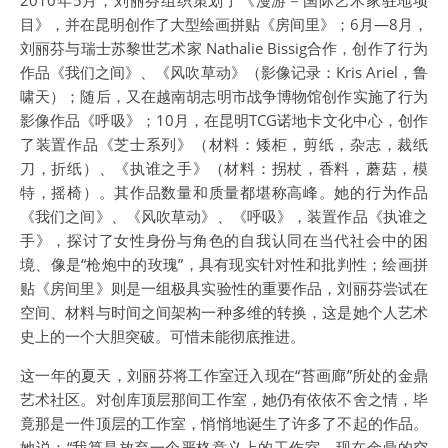
2010年5月，刘丽芬组织策划了《漫游－国际艺术家驻地项
目》，并在昆明创作了大型绘画拼贴《房间里》；6月—8月，
刘丽芬与瑞士苏黎世艺术家 Nathalie Bissig合作，创作了行为
作品《我们之间》、《风吹草动》（影像记录：Kris Ariel，鲁
啸天）；随后，又在越南胡志明市战争博物馆创作实施了行为
影像作品《呼吸》；10月，在昆明TCG诺地卡文化中心，创作
了装置作品《芝士系列》（材料：矮柜，剪纸，杂志，裁纸
刀，折纸）、《执谁之手》（材料：拐杖，香料，蘑菇，模
特，摇椅）。其作品数量和质量都堪称高峰。她的行为作品
《我们之间》、《风吹草动》、《呼吸》，装置作品《执谁之
手》，探讨了女性身份与角色的自我认同在当代社会中的困
境、像是“枪炮中的玫瑰”，具有现实针对性和批判性；绘画拼
贴《房间里》则是一组极具实验性的重要作品，刘丽芬尝试在
空间、材料与时间之间架构一种多维的转换，这是她个人艺术
史上的一个大胆突破。可惜未能彻底推进。
这一年的夏天，刘丽芬将工作室迁入现在“苔画廊”所处的金鼎
艺术社区。对创库顶层那间工作室，她仍有依依不舍之情，毕
竟那是一件顶层的工作室，悄悄地诞生了许多了不起的作品。
她说：“我算是放弃一个严格意义上的工作室。现在金鼎的空