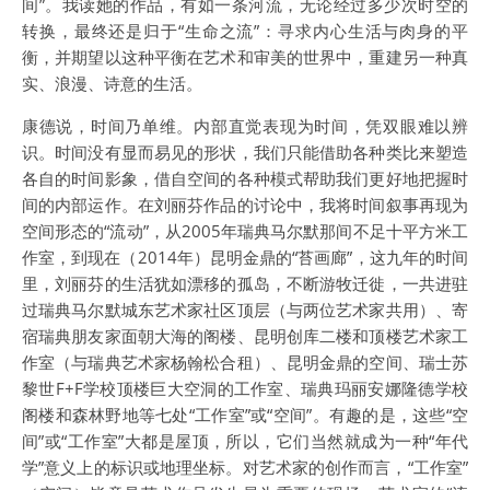
间”。我读她的作品，有如一条河流，无论经过多少次时空的
转换，最终还是归于“生命之流”：寻求内心生活与肉身的平
衡，并期望以这种平衡在艺术和审美的世界中，重建另一种真
实、浪漫、诗意的生活。
康德说，时间乃单维。内部直觉表现为时间，凭双眼难以辨
识。时间没有显而易见的形状，我们只能借助各种类比来塑造
各自的时间影象，借自空间的各种模式帮助我们更好地把握时
间的内部运作。在刘丽芬作品的讨论中，我将时间叙事再现为
空间形态的“流动”，从2005年瑞典马尔默那间不足十平方米工
作室，到现在（2014年）昆明金鼎的“苔画廊”，这九年的时间
里，刘丽芬的生活犹如漂移的孤岛，不断游牧迁徙，一共进驻
过瑞典马尔默城东艺术家社区顶层（与两位艺术家共用）、寄
宿瑞典朋友家面朝大海的阁楼、昆明创库二楼和顶楼艺术家工
作室（与瑞典艺术家杨翰松合租）、昆明金鼎的空间、瑞士苏
黎世F+F学校顶楼巨大空洞的工作室、瑞典玛丽安娜隆德学校
阁楼和森林野地等七处“工作室”或“空间”。有趣的是，这些“空
间”或“工作室”大都是屋顶，所以，它们当然就成为一种“年代
学”意义上的标识或地理坐标。对艺术家的创作而言，“工作室”