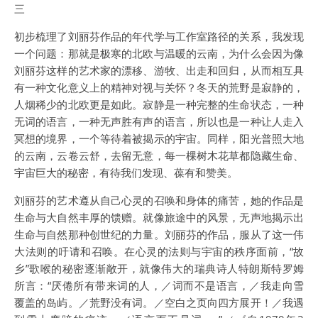
三
初步梳理了刘丽芬作品的年代学与工作室路径的关系，我发现
一个问题：那就是极寒的北欧与温暖的云南，为什么会因为像
刘丽芬这样的艺术家的漂移、游牧、出走和回归，从而相互具
有一种文化意义上的精神对视与关怀？冬天的荒野是寂静的，
人烟稀少的北欧更是如此。寂静是一种完整的生命状态，一种
无词的语言，一种无声胜有声的语言，所以也是一种让人走入
冥想的境界，一个等待着被揭示的宇宙。同样，阳光普照大地
的云南，云卷云舒，去留无意，每一棵树木花草都隐藏生命、
宇宙巨大的秘密，有待我们发现、葆有和赞美。
刘丽芬的艺术遵从自己心灵的召唤和身体的痛苦，她的作品是
生命与大自然丰厚的馈赠。就像旅途中的风景，无声地揭示出
生命与自然那种创世纪的力量。刘丽芬的作品，服从了这一伟
大法则的吁请和召唤。在心灵的法则与宇宙的秩序面前，“故
乡”歌喉的秘密逐渐敞开，就像伟大的瑞典诗人特朗斯特罗姆
所言：“厌倦所有带来词的人，／词而不是语言，／我走向雪
覆盖的岛屿。／荒野没有词。／空白之页向四方展开！／我遇