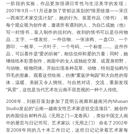
一阶段的实验，作品更加强调日常性与生活美学的发现；
2007年9月—11月还参加了管郁达策划的“情景链接——宋庄
—西南艺术家交流计划”， 她的行为、装置作品《情书》，将
每个观众视为创作者，邀请所有遇到的人，为自己或她（他）
写一封情书，装入制作的信封内。收到的情书可以是任何物
品，文字、一缕发丝、一件信物、一张涂鸦、一盘CD、一个
唇印、一根草、一片叶子、一个号码、一个标签……。这件作
品，可以看作是“爱的祈祷”，相信信仰和爱的力量；同时，她
继续纸本彩墨创作，画面中的女人或独处空屋、或置身郊野，
与动物、植物同体。开始出现各种花草、动物，特别是仙鹤与
羽毛的形象。观看这些绘画，仿佛“重返伊甸园”和大自然的母
体，温暖、美丽又令人惆怅。与自然对话、交流，重新发现
“风景”，这也是当代艺术在云南不容忽视的一种个人传统。
2008年，刘丽芬策划参加了昆明云画廊和越南河内Nhasan
Studio发起的“云南—越南女性艺术家进驻交流项目”。她创作
的布面综合材料作品《无用之门—龙卷风》，类似中国文人画
中的册页与日记书写。艺术家以《无用之门》 命名了2002年
至2008年间的几十本工作日记，这些日记记录着艺术家每