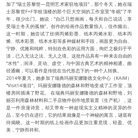
加了“瑞士苏黎世—昆明艺术家驻地项目”，那个冬天，她在瑞
士苏黎世F+F学校顶楼的那个巨大空洞的工作室里“冬眠”了半
年，很少出门。她说：“自己只想画画，每天和自己说话，享
受瑞士冬天的孤独”。创作的绘画作品数量惊人，佳作频出。
这一时期，她尝试了丝绸丙烯彩墨、纸本丙烯水彩、纸本丙
烯、纸本彩墨、纸本水彩等多种媒材和手段，画面更为自由、
宁静、优雅和纯粹，特别在色彩的运用方面，徇烂之极归于平
淡，已入无法之法、无人之境。这批作品具有一种来去自由的
“水性”，润泽、灵动、虚空，与中国古典艺术的精神相通。曲
径通幽，可以看作是传统在当代形态下的一种个人转换。
2014年夏天，她参加了瑞典玛丽安娜隆德文化中心（KAiM）
“Visit14项目”。玛丽安娜隆德的森林和野地变成了工作室，顶
楼房间插满了野花。 在瑞典玛丽安娜隆德的森林和野地，刘
丽芬利用森林材料和二手店物件创作地景装置《生产机》，这
是一件浪漫诗意，却又带有一种超现实主义精神的灵异的作
品，至今仍在进行，它的结果就像是一个神秘的寓言，谜底有
待揭晓。这一时期的纸上绘画作品更加注重意境，轻盈、优
美，宁静而祥和。