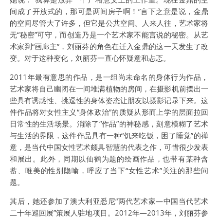
间成了开放式的，那可是两间房子啊！”言下之意是说，金鼎
的空间尽管大了许多，但它是公共空间。人来人往，艺术家将
无“秘密”可守，而创造乃是一个艺术家不能言说的秘密。从艺
术家到“画廊主”，刘丽芬的角色在迁入金鼎的这一天发生了改
变。对于这种变化，刘丽芬一直心怀疑意和忐忑。
2011年最有意思的作品，是一组尚未命名的身体行为作品，
艺术家将自己幽闭在一间堆满植物的房间，在摄影机前摆出一
些具有诱惑性、挑逗性的身体姿态让朋友以摄影记录下来。这
件作品将对女性主义“身体政治”的质疑从形而上学的层面拉回
日常性的生活场景。消除了“作品”的神秘感，刻意模糊了艺术
与生活的界限，这件作品具有一种“饥来吃饭，困了睡觉”的禅
意，是当代中国女性艺术颇具智慧的代表之作，可惜很少发表
和展出。此外，同期以仙鹤为题的绘画作品，也带有某种含
蓄、唯美的性别隐喻，呼应了当下“女性艺术”关注的那些问
题。
其后，她还参加了澳大利亚悉尼“两代艺术家—中国当代艺术
二十年巡回展”策展人驻地项目。2012年—2013年，刘丽芬参