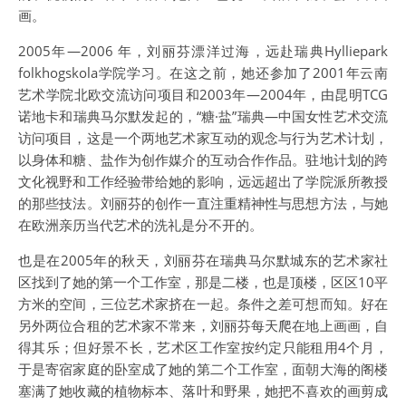
画。
2005年—2006 年，刘丽芬漂洋过海，远赴瑞典Hylliepark
folkhogskola学院学习。在这之前，她还参加了2001年云南
艺术学院北欧交流访问项目和2003年—2004年，由昆明TCG
诺地卡和瑞典马尔默发起的，“糖·盐”瑞典—中国女性艺术交流
访问项目，这是一个两地艺术家互动的观念与行为艺术计划，
以身体和糖、盐作为创作媒介的互动合作作品。驻地计划的跨
文化视野和工作经验带给她的影响，远远超出了学院派所教授
的那些技法。刘丽芬的创作一直注重精神性与思想方法，与她
在欧洲亲历当代艺术的洗礼是分不开的。
也是在2005年的秋天，刘丽芬在瑞典马尔默城东的艺术家社
区找到了她的第一个工作室，那是二楼，也是顶楼，区区10平
方米的空间，三位艺术家挤在一起。条件之差可想而知。好在
另外两位合租的艺术家不常来，刘丽芬每天爬在地上画画，自
得其乐；但好景不长，艺术区工作室按约定只能租用4个月，
于是寄宿家庭的卧室成了她的第二个工作室，面朝大海的阁楼
塞满了她收藏的植物标本、落叶和野果，她把不喜欢的画剪成