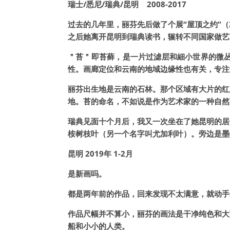
瑞士/悉尼/瑞典/昆明
2008-2017
过去的几年里，丽芬先后做了个展“屋顶之约”（
之后她离开昆明到瑞典读书，辗转不同国家做艺
＂苔＂即苔藓，是一片过滤层和細小世界的微
性。画廊定位和云南的地域边缘性也有关，专注
丽芬出生地是云南的石林。那个区域有大片的红
地。苔的命名，不如说是作为艺术家的一种自然
瑞典见面十个月后，我又一次坐在了她昆明的居
桉树枝叶（另一个名字叫尤加利叶）。旁边是墨
昆明 2019年 1-2月
是新画吗。
都是两年前的作品，回来发现不太满意，就动手
作品尺幅并不算小，丽芬的画法是干净纯色和大
船和小小的人类。