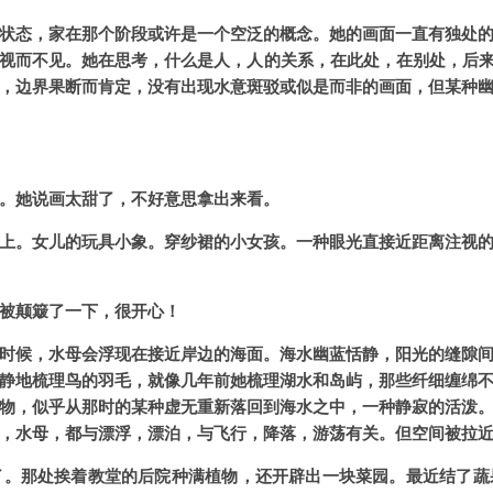
状态，家在那个阶段或许是一个空泛的概念。她的画面一直有独处
视而不见。她在思考，什么是人，人的关系，在此处，在别处，后来
，边界果断而肯定，没有出现水意斑驳或似是而非的画面，但某种
。她说画太甜了，不好意思拿出来看。
上。女儿的玩具小象。穿纱裙的小女孩。一种眼光直接近距离注视
被颠簸了一下，很开心！
时候，水母会浮现在接近岸边的海面。海水幽蓝恬静，阳光的缝隙
静地梳理鸟的羽毛，就像几年前她梳理湖水和岛屿，那些纤细缠绵
物，似乎从那时的某种虚无重新落回到海水之中，一种静寂的活泼
，水母，都与漂浮，漂泊，与飞行，降落，游荡有关。但空间被拉
了。那处挨着教堂的后院种满植物，还开辟出一块菜园。最近结了蔬