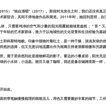
2015） “独自清唱”（2017）。那段时光发生之时，我们还没有
术家驻访，其间不停地做作品和展览。2011年时，她回到昆明，自
丛林，只需要纯净的空气和少量的阳光雨露就能绿意盎然；＂苔＂又
于年轻的艺术家群体，致力于以地域性的文化背景和生活经验为基础
土和科斯特地貌。印象中植物衬着红土，是一种干燥，淡淡灰绿的
而然的选择，但又无意识地流露出作为画廊主持者洞察细微和另辟
所。屋子里依然到处是植物鲜花的影子。窗边的小餐桌前，阳光充
绿的小水杯，小汤匙。丽芬又做了咖啡，我还是像在锡姆里斯一样
开始改。
面积带笔触慢慢梳理的细致活儿，用色又需要微妙丰富的细节，工