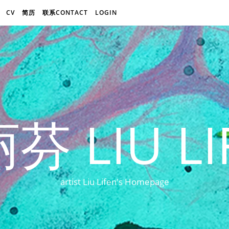
CV
简历
联系CONTACT
LOGIN
芬 LIU LI
artist Liu Lifen's Homepage