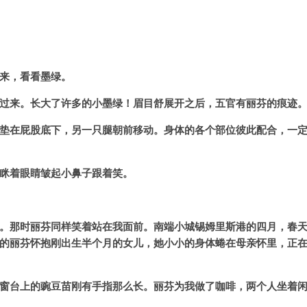
来，看看墨绿。
过来。长大了许多的小墨绿！眉目舒展开之后，五官有丽芬的痕迹
垫在屁股底下，另一只腿朝前移动。身体的各个部位彼此配合，一
眯着眼睛皱起小鼻子跟着笑。
。那时丽芬同样笑着站在我面前。南端小城锡姆里斯港的四月，春
的丽芬怀抱刚出生半个月的女儿，她小小的身体蜷在母亲怀里，正
窗台上的豌豆苗刚有手指那么长。丽芬为我做了咖啡，两个人坐着