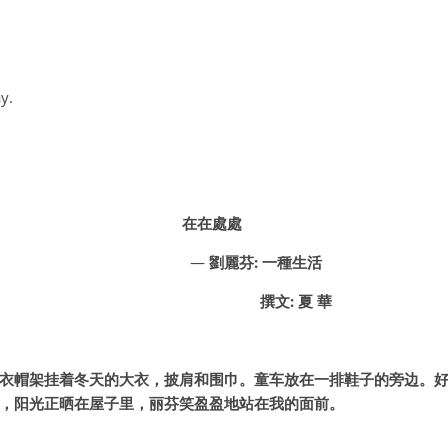
y.
在在處處
—
劉麗芬: 一種生活
撰文: 夏 華
衣帽架挂着冬天的大衣，披肩和围巾。童车放在一排鞋子的旁边。
，阳光正晒在屋子里，丽芬笑盈盈地站在我的面前。