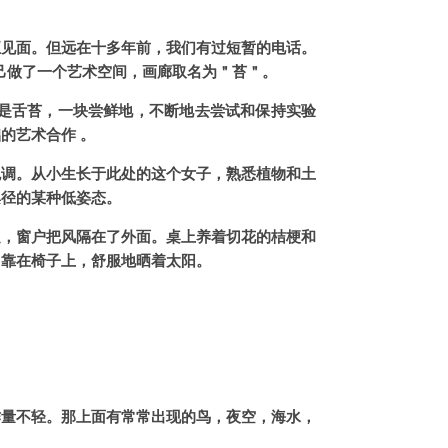
真正见面。但远在十多年前，我们有过短暂的电话。
己做了一个艺术空间，画廊取名为＂苔＂。
是舌苔，一块尝鲜地，不断地去尝试和保持实验
的艺术合作 。
色调。从小生长于此处的这个女子，熟悉植物和土
蹊径的某种低姿态。
足，窗户把风隔在了外面。桌上养着切花的桔梗和
，靠在椅子上，舒服地晒着太阳。
作量不轻。那上面有常常出现的鸟，夜空，海水，