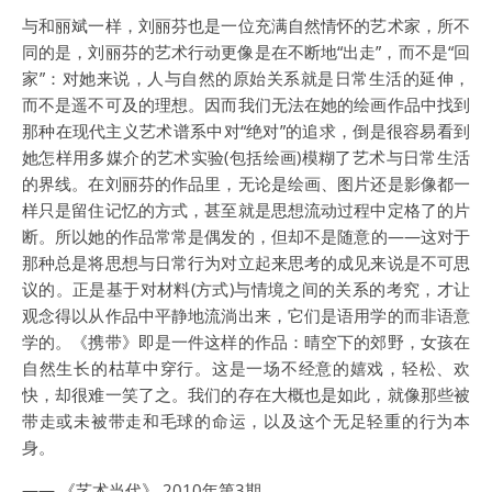
与和丽斌一样，刘丽芬也是一位充满自然情怀的艺术家，所不
同的是，刘丽芬的艺术行动更像是在不断地“出走”，而不是“回
家”：对她来说，人与自然的原始关系就是日常生活的延伸，
而不是遥不可及的理想。因而我们无法在她的绘画作品中找到
那种在现代主义艺术谱系中对“绝对”的追求，倒是很容易看到
她怎样用多媒介的艺术实验(包括绘画)模糊了艺术与日常生活
的界线。在刘丽芬的作品里，无论是绘画、图片还是影像都一
样只是留住记忆的方式，甚至就是思想流动过程中定格了的片
断。所以她的作品常常是偶发的，但却不是随意的——这对于
那种总是将思想与日常行为对立起来思考的成见来说是不可思
议的。正是基于对材料(方式)与情境之间的关系的考究，才让
观念得以从作品中平静地流淌出来，它们是语用学的而非语意
学的。《携带》即是一件这样的作品：晴空下的郊野，女孩在
自然生长的枯草中穿行。这是一场不经意的嬉戏，轻松、欢
快，却很难一笑了之。我们的存在大概也是如此，就像那些被
带走或未被带走和毛球的命运，以及这个无足轻重的行为本
身。
—— 《艺术当代》 2010年第3期