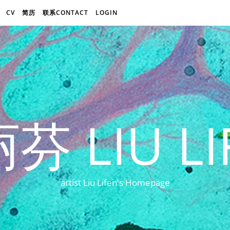
CV
简历
联系CONTACT
LOGIN
芬 LIU LI
artist Liu Lifen's Homepage